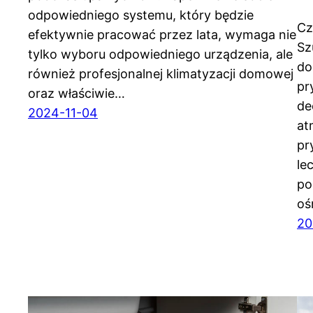
odpowiedniego systemu, który będzie
Cz
efektywnie pracować przez lata, wymaga nie
Sz
tylko wyboru odpowiedniego urządzenia, ale
do
również profesjonalnej klimatyzacji domowej
pr
oraz właściwie…
de
2024-11-04
at
pr
le
po
oś
20