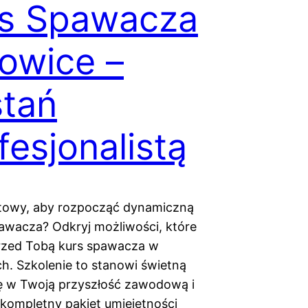
rs Spawacza
owice –
tań
fesjonalistą
towy, aby rozpocząć dynamiczną
pawacza? Odkryj możliwości, które
rzed Tobą kurs spawacza w
h. Szkolenie to stanowi świetną
ę w Twoją przyszłość zawodową i
kompletny pakiet umiejętności