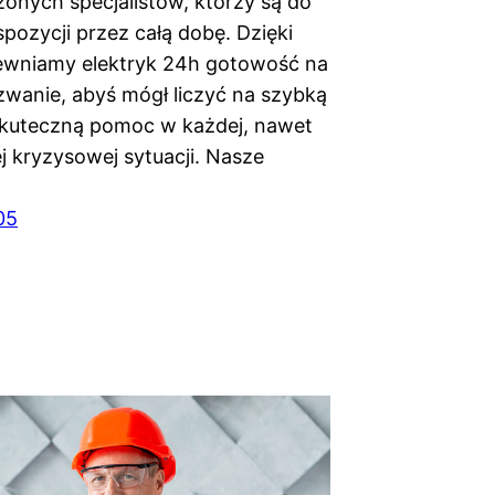
onych specjalistów, którzy są do
pozycji przez całą dobę. Dzięki
ewniamy elektryk 24h gotowość na
wanie, abyś mógł liczyć na szybką
 skuteczną pomoc w każdej, nawet
j kryzysowej sytuacji. Nasze
05