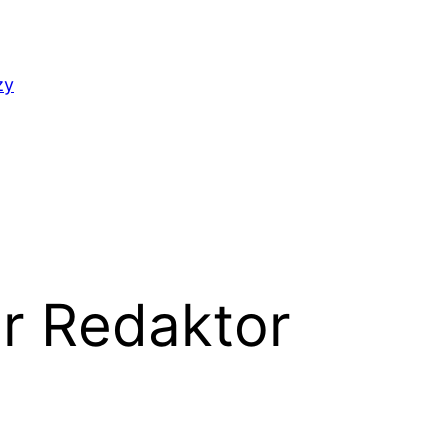
ży
r Redaktor