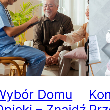
Wybór Domu
Ko
Opieki – Znajdź
Prz