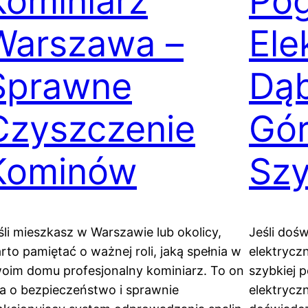
Kominiarz
Po
Warszawa –
Ele
Sprawne
Dą
Czyszczenie
Gór
Kominów
Sz
śli mieszkasz w Warszawie lub okolicy,
Jeśli doś
rto pamiętać o ważnej roli, jaką spełnia w
elektrycz
oim domu profesjonalny kominiarz. To on
szybkiej 
a o bezpieczeństwo i sprawnie
elektrycz