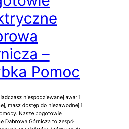
gotowie
ktryczne
browa
nicza –
ybka Pomoc
wiadczasz niespodziewanej awarii
nej, masz dostęp do niezawodnej i
pomocy. Nasze pogotowie
ne Dąbrowa Górnicza to zespół