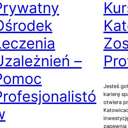
Prywatny
Ku
Ośrodek
Kat
Leczenia
Zos
Uzależnień –
Pro
Pomoc
Jesteś go
Profesjonalistó
karierę s
otwiera p
w
Katowicac
inwestycj
zapewnia 