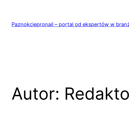
Przejdź
do
treści
Paznokciepronail – portal od ekspertów w bran
Autor:
Redakto