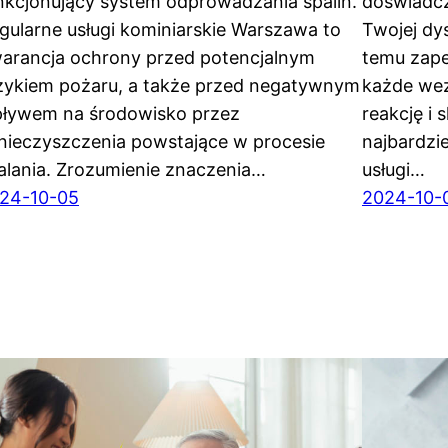
nkcjonujący system odprowadzania spalin.
doświadcz
gularne usługi kominiarskie Warszawa to
Twojej dys
arancja ochrony przed potencjalnym
temu zap
zykiem pożaru, a także przed negatywnym
każde wez
ływem na środowisko przez
reakcję i
nieczyszczenia powstające w procesie
najbardzie
alania. Zrozumienie znaczenia…
usługi…
24-10-05
2024-10-