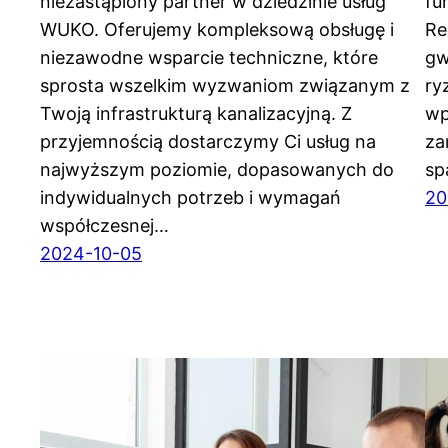
niezastąpiony partner w dziedzinie usług
fu
WUKO. Oferujemy kompleksową obsługę i
Re
niezawodne wsparcie techniczne, które
gw
sprosta wszelkim wyzwaniom związanym z
ry
Twoją infrastrukturą kanalizacyjną. Z
wp
przyjemnością dostarczymy Ci usług na
za
najwyższym poziomie, dopasowanych do
sp
indywidualnych potrzeb i wymagań
20
współczesnej…
2024-10-05