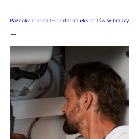
Przejdź
do
Paznokciepronail – portal od ekspertów w branży
treści