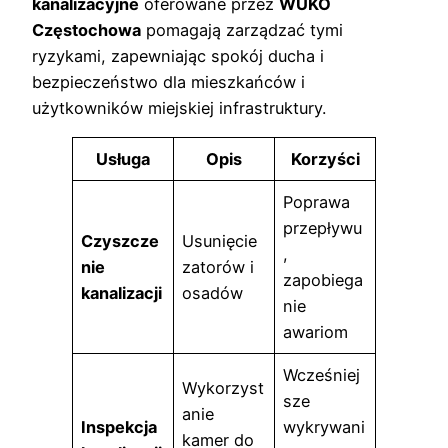
kanalizacyjne
oferowane przez
WUKO
Częstochowa
pomagają zarządzać tymi
ryzykami, zapewniając spokój ducha i
bezpieczeństwo dla mieszkańców i
użytkowników miejskiej infrastruktury.
Usługa
Opis
Korzyści
Poprawa
przepływu
Czyszcze
Usunięcie
,
nie
zatorów i
zapobiega
kanalizacji
osadów
nie
awariom
Wcześniej
Wykorzyst
sze
anie
Inspekcja
wykrywani
kamer do