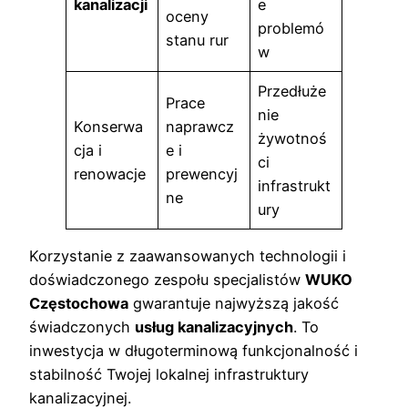
kanalizacji
e
oceny
problemó
stanu rur
w
Przedłuże
Prace
nie
Konserwa
naprawcz
żywotnoś
cja i
e i
ci
renowacje
prewencyj
infrastrukt
ne
ury
Korzystanie z zaawansowanych technologii i
doświadczonego zespołu specjalistów
WUKO
Częstochowa
gwarantuje najwyższą jakość
świadczonych
usług kanalizacyjnych
. To
inwestycja w długoterminową funkcjonalność i
stabilność Twojej lokalnej infrastruktury
kanalizacyjnej.