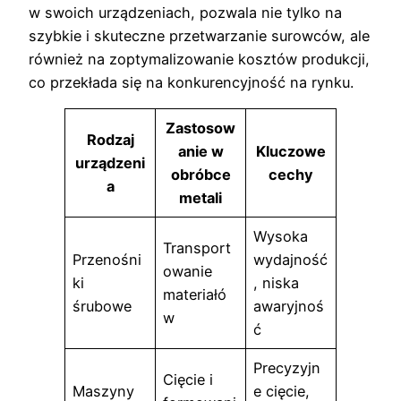
w swoich urządzeniach, pozwala nie tylko na
szybkie i skuteczne przetwarzanie surowców, ale
również na zoptymalizowanie kosztów produkcji,
co przekłada się na konkurencyjność na rynku.
Zastosow
Rodzaj
anie w
Kluczowe
urządzeni
obróbce
cechy
a
metali
Wysoka
Transport
Przenośni
wydajność
owanie
ki
, niska
materiałó
śrubowe
awaryjnoś
w
ć
Precyzyjn
Cięcie i
Maszyny
e cięcie,