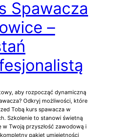
rs Spawacza
owice –
tań
fesjonalistą
towy, aby rozpocząć dynamiczną
pawacza? Odkryj możliwości, które
rzed Tobą kurs spawacza w
h. Szkolenie to stanowi świetną
ę w Twoją przyszłość zawodową i
kompletny pakiet umiejętności