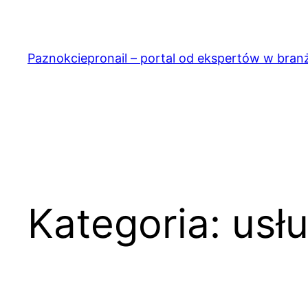
Przejdź
do
treści
Paznokciepronail – portal od ekspertów w bran
Kategoria:
usłu