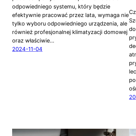
odpowiedniego systemu, który będzie
Cz
efektywnie pracować przez lata, wymaga nie
Sz
tylko wyboru odpowiedniego urządzenia, ale
do
również profesjonalnej klimatyzacji domowej
pr
oraz właściwie…
de
2024-11-04
at
pr
le
po
oś
20