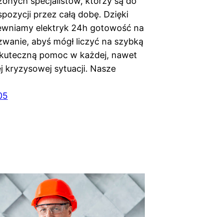
onych specjalistów, którzy są do
pozycji przez całą dobę. Dzięki
ewniamy elektryk 24h gotowość na
wanie, abyś mógł liczyć na szybką
 skuteczną pomoc w każdej, nawet
j kryzysowej sytuacji. Nasze
05