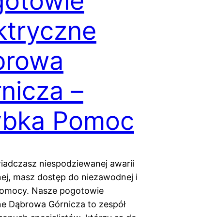
gotowie
ktryczne
browa
nicza –
ybka Pomoc
wiadczasz niespodziewanej awarii
nej, masz dostęp do niezawodnej i
pomocy. Nasze pogotowie
ne Dąbrowa Górnicza to zespół