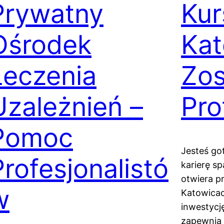
Prywatny
Ku
Ośrodek
Kat
Leczenia
Zos
Uzależnień –
Pro
Pomoc
Jesteś go
Profesjonalistó
karierę s
otwiera p
w
Katowicac
inwestycj
zapewnia 