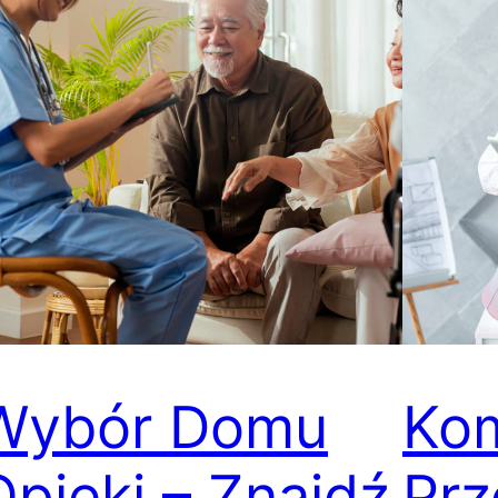
Wybór Domu
Ko
Opieki – Znajdź
Prz