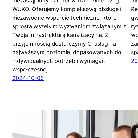
niezastąpiony partner w dziedzinie usług
fu
WUKO. Oferujemy kompleksową obsługę i
Re
niezawodne wsparcie techniczne, które
gw
sprosta wszelkim wyzwaniom związanym z
ry
Twoją infrastrukturą kanalizacyjną. Z
wp
przyjemnością dostarczymy Ci usług na
za
najwyższym poziomie, dopasowanych do
sp
indywidualnych potrzeb i wymagań
20
współczesnej…
2024-10-05