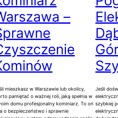
Kominiarz
Po
Warszawa –
Ele
Sprawne
Dą
Czyszczenie
Gór
Kominów
Sz
śli mieszkasz w Warszawie lub okolicy,
Jeśli doś
rto pamiętać o ważnej roli, jaką spełnia w
elektrycz
oim domu profesjonalny kominiarz. To on
szybkiej 
a o bezpieczeństwo i sprawnie
elektrycz