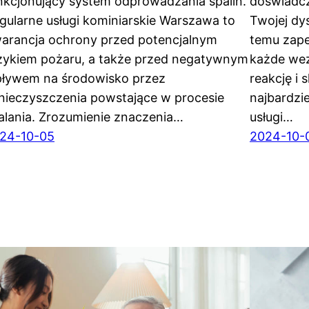
nkcjonujący system odprowadzania spalin.
doświadcz
gularne usługi kominiarskie Warszawa to
Twojej dys
arancja ochrony przed potencjalnym
temu zap
zykiem pożaru, a także przed negatywnym
każde wez
ływem na środowisko przez
reakcję i
nieczyszczenia powstające w procesie
najbardzie
alania. Zrozumienie znaczenia…
usługi…
24-10-05
2024-10-