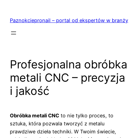
Przejdź
do
Paznokciepronail – portal od ekspertów w branży
treści
Profesjonalna obróbka
metali CNC – precyzja
i jakość
Obróbka metali CNC
to nie tylko proces, to
sztuka, która pozwala tworzyć z metalu
prawdziwe dzieła techniki. W Twoim świecie,