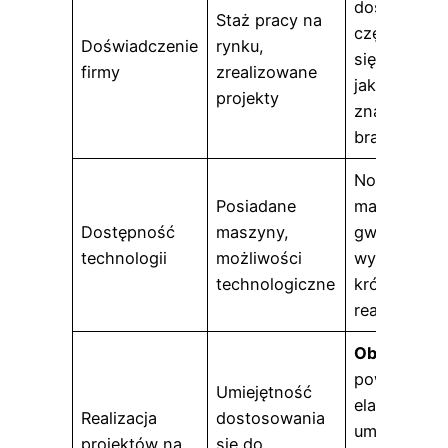
doświadcze
Staż pracy na
często prze
Doświadczenie
rynku,
się na wyżs
firmy
zrealizowane
jakość i lep
projekty
znajomość
branży
Nowoczesn
Posiadane
maszyny C
Dostępność
maszyny,
gwarantują
technologii
możliwości
wyższą prec
technologiczne
krótsze ter
realizacji
Obróbka C
powinna by
Umiejętność
elastyczna i
Realizacja
dostosowania
umożliwiać
projektów na
się do