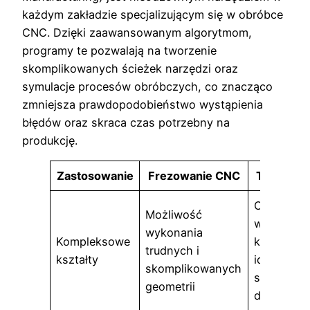
każdym zakładzie specjalizującym się w obróbce
CNC. Dzięki zaawansowanym algorytmom,
programy te pozwalają na tworzenie
skomplikowanych ścieżek narzędzi oraz
symulacje procesów obróbczych, co znacząco
zmniejsza prawdopodobieństwo wystąpienia
błędów oraz skraca czas potrzebny na
produkcję.
Zastosowanie
Frezowanie CNC
Toczenie
Ogranicze
Możliwość
w zakresi
wykonania
Kompleksowe
kształtów,
trudnych i
kształty
idealne dl
skomplikowanych
symetryc
geometrii
detali