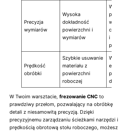
Wysoka
Wysoka
precyzja
Precyzja
dokładność
wymiarów
wymiarów
powierzchni i
cylindryc
wymiarów
i złożony
profili
Szybkie usuwanie
Wysoka
Prędkość
materiału z
efektywn
obróbki
powierzchni
przy produ
roboczej
dużych ser
W Twoim warsztacie,
frezowanie CNC
to
prawdziwy przełom, pozwalający na obróbkę
detali z niesamowitą precyzją. Dzięki
precyzyjnemu zarządzaniu ścieżkami narzędzi i
prędkością obrotową stołu roboczego, możesz