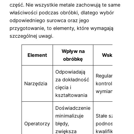
część. Nie wszystkie metale zachowują te same
właściwości podczas obróbki, dlatego wybór
odpowiedniego surowca oraz jego
przygotowanie, to elementy, które wymagają
szczególnej uwagi.
Wpływ na
Element
Wskazówki
obróbkę
Odpowiadają
Regularna
za dokładność
Narzędzia
kontrola i
cięcia i
wymiana
kształtowania
Doświadczenie
minimalizuje
Stałe szkolenia i
Operatorzy
błędy,
podnoszenie
zwiększa
kwalifikacji