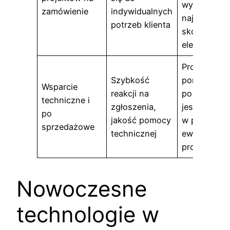
wykonanie 
zamówienie
indywidualnych
najbardziej
potrzeb klienta
skomplikow
elementów
Profesjonal
Szybkość
pomoc i wsp
Wsparcie
reakcji na
po zakupie 
techniczne i
zgłoszenia,
jest nieoce
po
jakość pomocy
w przypadk
sprzedażowe
technicznej
ewentualny
problemów
Nowoczesne
technologie w