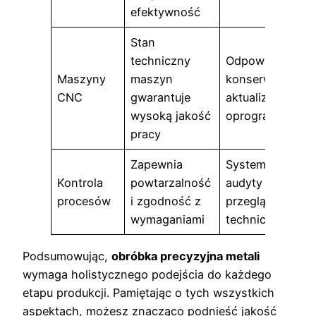
efektywność
Stan
techniczny
Odpowiednie
Maszyny
maszyn
konserwacje i
CNC
gwarantuje
aktualizacje
wysoką jakość
oprogramowani
pracy
Zapewnia
Systematyczne
Kontrola
powtarzalność
audyty i
procesów
i zgodność z
przeglądy
wymaganiami
techniczne
Podsumowując,
obróbka precyzyjna metali
wymaga holistycznego podejścia do każdego
etapu produkcji. Pamiętając o tych wszystkich
aspektach, możesz znacząco podnieść jakość