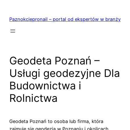
Przejdź
do
Paznokciepronail – portal od ekspertów w branży
treści
Geodeta Poznań –
Usługi geodezyjne Dla
Budownictwa i
Rolnictwa
Geodeta Poznań to osoba lub firma, która
zajmuje się geodezją w Poznaniu i okolicach.