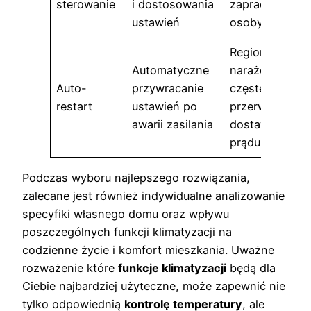
sterowanie
i dostosowania
zapracowane
ustawień
osoby
Regiony
Automatyczne
narażone na
Auto-
przywracanie
częste
restart
ustawień po
przerwy w
awarii zasilania
dostawie
prądu
Podczas wyboru najlepszego rozwiązania,
zalecane jest również indywidualne analizowanie
specyfiki własnego domu oraz wpływu
poszczególnych funkcji klimatyzacji na
codzienne życie i komfort mieszkania. Uważne
rozważenie które
funkcje klimatyzacji
będą dla
Ciebie najbardziej użyteczne, może zapewnić nie
tylko odpowiednią
kontrolę temperatury
, ale