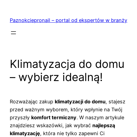
Przejdź
do
Paznokciepronail – portal od ekspertów w branży
treści
Klimatyzacja do domu
– wybierz idealną!
Rozważając zakup
klimatyzacji do domu
, stajesz
przed ważnym wyborem, który wpłynie na Twój
przyszły
komfort termiczny
. W naszym artykule
znajdziesz wskazówki, jak wybrać
najlepszą
klimatyzację
, która nie tylko zapewni Ci