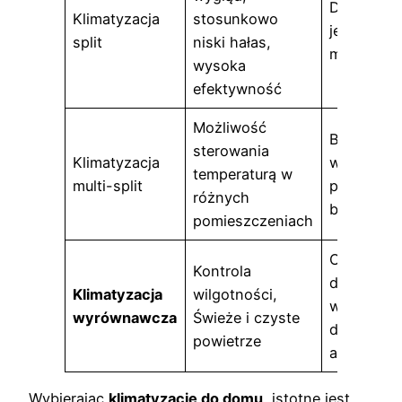
Domy
Klimatyzacja
stosunkowo
jednorodz
split
niski hałas,
mieszkani
wysoka
efektywność
Możliwość
Budynki
sterowania
Klimatyzacja
wielorodzi
temperaturą w
multi-split
przestrzen
różnych
biurowe
pomieszczeniach
Obszary o
Kontrola
dużej
Klimatyzacja
wilgotności,
wilgotnośc
wyrównawcza
Świeże i czyste
domy z
powietrze
alergikami
Wybierając
klimatyzację do domu
, istotne jest,