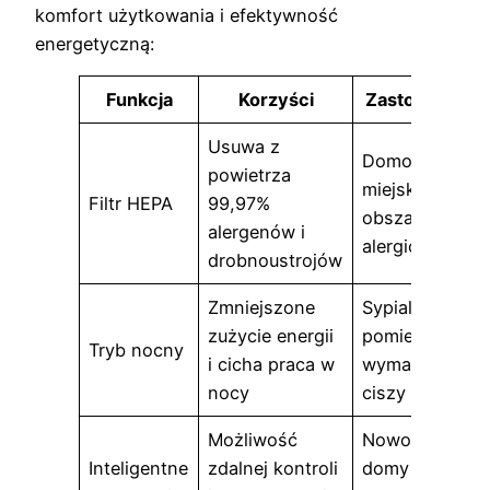
komfort użytkowania i efektywność
energetyczną:
Funkcja
Korzyści
Zastosowanie
Usuwa z
Domostwa w
powietrza
miejskich
Filtr HEPA
99,97%
obszarach i
alergenów i
alergicy
drobnoustrojów
Zmniejszone
Sypialnie i
zużycie energii
pomieszczenia
Tryb nocny
i cicha praca w
wymagające
nocy
ciszy
Możliwość
Nowoczesne
Inteligentne
zdalnej kontroli
domy i