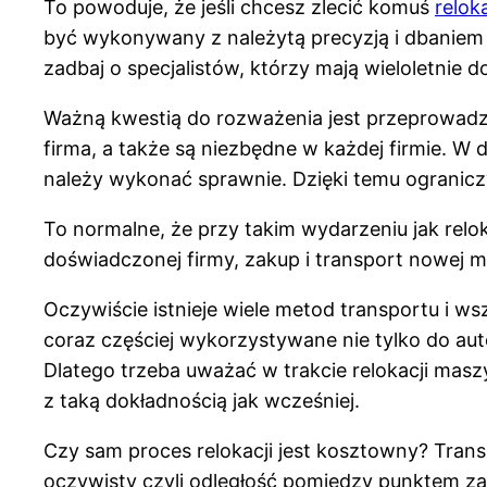
To powoduje, że jeśli chcesz zlecić komuś
relok
być wykonywany z należytą precyzją i dbaniem 
zadbaj o specjalistów, którzy mają wieloletnie 
Ważną kwestią do rozważenia jest przeprowadz
firma, a także są niezbędne w każdej firmie. W 
należy wykonać sprawnie. Dzięki temu ograniczy
To normalne, że przy takim wydarzeniu jak relo
doświadczonej firmy, zakup i transport nowej m
Oczywiście istnieje wiele metod transportu i w
coraz częściej wykorzystywane nie tylko do a
Dlatego trzeba uważać w trakcie relokacji ma
z taką dokładnością jak wcześniej.
Czy sam proces relokacji jest kosztowny? Transp
oczywisty czyli odległość pomiędzy punktem za