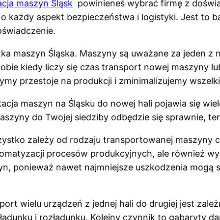
acja maszyn Śląsk
powinieneś wybrać firmę z doświad
o każdy aspekt bezpieczeństwa i logistyki. Jest to 
doświadczenie.
ka maszyn Śląska. Maszyny są uważane za jeden z n
dobie kiedy liczy się czas transport nowej maszyny 
my przestoje na produkcji i zminimalizujemy wszelk
kacja maszyn na Śląsku do nowej hali pojawia się wi
aszyny do Twojej siedziby odbędzie się sprawnie, te
szystko zależy od rodzaju transportowanej maszyny c
utomatyzacji procesów produkcyjnych, ale również w
szyn, ponieważ nawet najmniejsze uszkodzenia mog
ort wielu urządzeń z jednej hali do drugiej jest zale
ładunku i rozładunku. Kolejny czynnik to gabaryty d