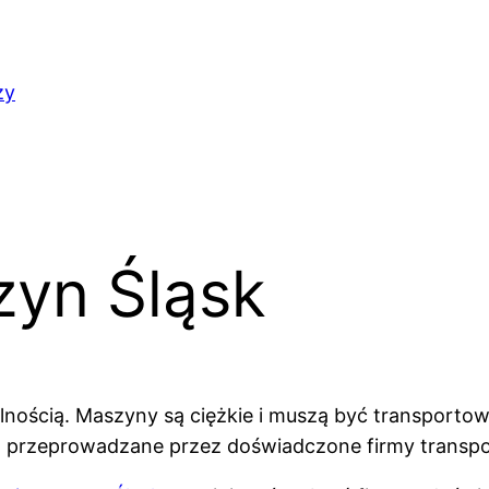
ży
zyn Śląsk
nością. Maszyny są ciężkie i muszą być transportowa
ą przeprowadzane przez doświadczone firmy transpo