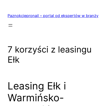
Przejdź
do
Paznokciepronail – portal od ekspertów w branży
treści
7 korzyści z leasingu
Ełk
Leasing Ełk i
Warmińsko-